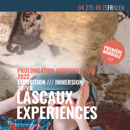
04 275 49 75
FR
NL
EN
PROLONGATION JUSQU'AU 6 JUIN
2022
EXPOSITION /// IMMERSION
3D/VR
LASCAUX
EXPERIENCES