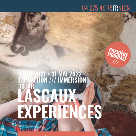
04 275 49 75
FR
NL
EN
4 DÉC 2021 > 31 MAI 2022
EXPOSITION /// IMMERSION
3D/VR
LASCAUX
EXPERIENCES